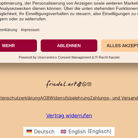
TikTok
WhatsApp
Instagram
tenschutzerklärung
AGB
Widerrufsbelehrung
Zahlungs- und Versand
Vertrag widerrufen
Deutsch
English
(
Englisch
)