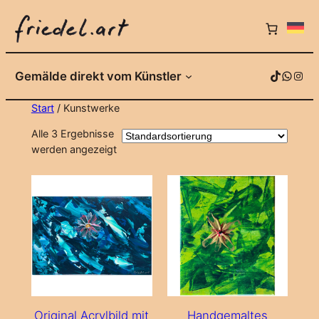
Zum
Inhalt
springen
TikTok
WhatsApp
Instagram
Gemälde direkt vom Künstler
Start
/ Kunstwerke
Alle 3 Ergebnisse
werden angezeigt
Original Acrylbild mit
Handgemaltes