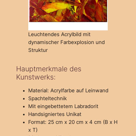
Leuchtendes Acrylbild mit
dynamischer Farbexplosion und
Struktur
Hauptmerkmale des
Kunstwerks:
Material: Acrylfarbe auf Leinwand
Spachteltechnik
Mit eingebettetem Labradorit
Handsigniertes Unikat
Format: 25 cm x 20 cm x 4 cm (B x H
x T)