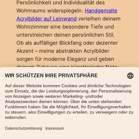
Persönlichkeit und Individualität des
Wohnraums widerspiegeln.
Handgemalte
Acrylbilder auf Leinwand
verleihen deinem
Wohnzimmer eine besondere Tiefe und
unterstreichen deinen persönlichen Stil.
Ob als auffälliger Blickfang oder dezenter
Akzent – meine abstrakten Acrylbilder
sorgen für moderne Eleganz und geben
deinem Zuhause eine künstlerische Note.
Die Verbindung aus pastosen
Farbaufträgen und plastischen Effekten
macht jedes einzelne Bild zu einem
besonderen Erlebnis.
TikTok
WhatsApp
Instagram
Impressum
Datenschutzerklärung
AGB
Widerrufsbelehrung